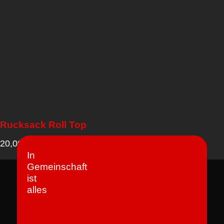
Rucksack Roll Top
20,00
€
In
Gemeinschaft
ist
alles