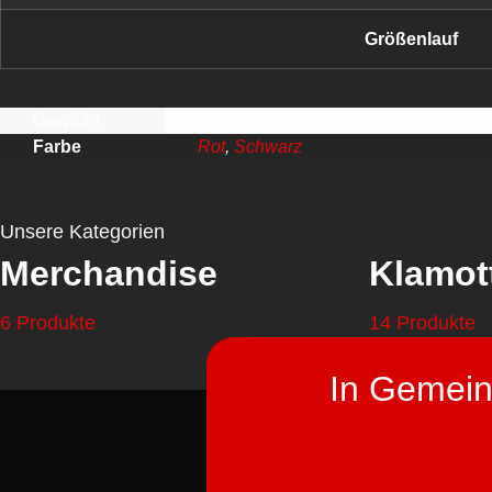
Größenlauf
Gewicht
n. v.
Farbe
Rot
,
Schwarz
Unsere Kategorien
Merchandise
Klamot
6 Produkte
14 Produkte
In Gemeins