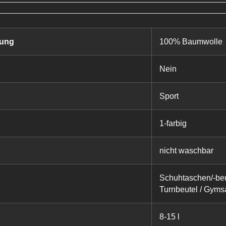
zung
100% Baumwolle
Nein
Sport
1-farbig
nicht waschbar
Schuhtaschen/-beu
Turnbeutel / Gyms
8-15 l