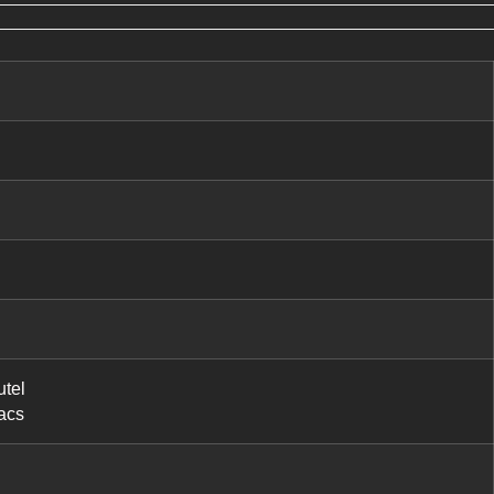
tel
acs