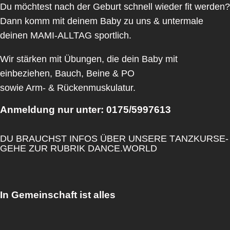
Du möchtest nach der Geburt schnell wieder fit werden?
Dann komm mit deinem Baby zu uns & untermale
deinen MAMI-ALLTAG sportlich.
Wir stärken mit Übungen, die dein Baby mit
einbeziehen, Bauch, Beine & PO
sowie Arm- & Rückenmuskulatur.
Anmeldung nur unter: 0175/5997613
D
U
B
R
A
U
C
H
S
T
I
N
F
O
S
Ü
B
E
R
U
N
S
E
R
E
T
A
N
Z
K
U
R
S
E
-
G
E
H
E
Z
U
R
R
U
B
R
I
K
D
A
N
C
E
.
W
O
R
L
D
In Gemeinschaft ist alles