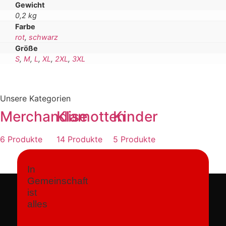
Gewicht
0,2 kg
Farbe
rot
,
schwarz
Größe
S
,
M
,
L
,
XL
,
2XL
,
3XL
Unsere Kategorien
Merchandise
Klamotten
Kinder
6 Produkte
14 Produkte
5 Produkte
In
Gemeinschaft
ist
alles