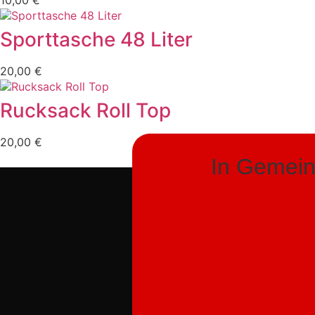
10,00
€
Sporttasche 48 Liter
20,00
€
Rucksack Roll Top
20,00
€
In Gemeins