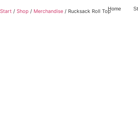
Home
S
Start
/
Shop
/
Merchandise
/ Rucksack Roll Top