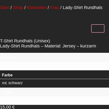
Start
/
Shop
/
Klamotten
/
Frau
/ Lady-Shirt Rundhals
T-Shirt Rundhals (Unisex)
Lady-Shirt Rundhals – Material: Jersey – kurzarm
Gewicht
0,2 kg
Farbe
rot, schwarz
Größe
XS, S, M, L, XL, 2XL
15,00
€