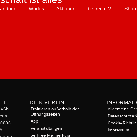
tandorte
Worlds
Aktionen
be free e.V.
Shop
RTE
DEIN VEREIN
INFORMAT
r.46b
Trainieren außerhalb der
Allgemeine Ge
Öffnungszeiten
sin
Datenschutzer
App
60806
Cookie-Richtlin
Veranstaltungen
 5
Impressum
be Free Männerkurs
rmünde