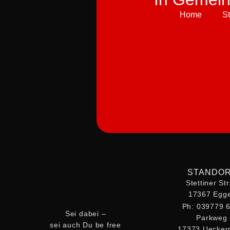
Home
S
STANDO
Stettiner St
17367 Egge
Ph: 039779 
Sei dabei –
Parkweg
sei auch Du be free
17373 Uecke