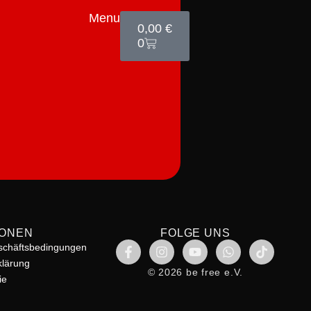
Menu
0,00
€
0
IONEN
FOLGE UNS
schäftsbedingungen
klärung
© 2026 be free e.V.
ie