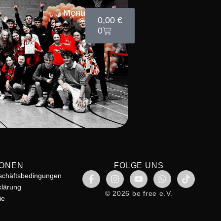
Menu
0,00
€
0
IONEN
FOLGE UNS
schäftsbedingungen
klärung
© 2026 be free e.V.
ie