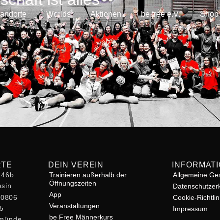
tandorte
Worlds
Aktionen
be free e.V.
Shop
RTE
DEIN VEREIN
INFORMAT
r.46b
Trainieren außerhalb der
Allgemeine Ge
Öffnungszeiten
sin
Datenschutzer
App
60806
Cookie-Richtlin
Veranstaltungen
 5
Impressum
be Free Männerkurs
rmünde