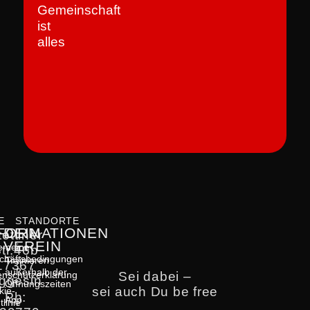
Gemeinschaft
ist
alles
E
STANDORTE
FORMATIONEN
DEIN
tettiner
VEREIN
gemeine
tr.46b
chäftsbedingungen
Trainieren
17367
außerhalb der
Sei dabei –
enschutzerklärung
ggesin
Öffnungszeiten
sei auch Du be free
kie-
Ph:
App
tlinie