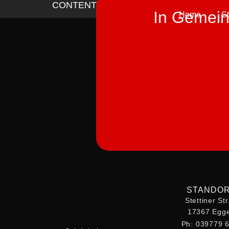
CONTENTS
In Gemeins
Home
S
STANDO
Stettiner St
17367 Egge
Ph: 039779 