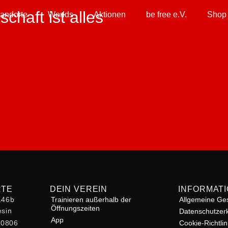
chaft ist alles
tandorte
Worlds
Aktionen
be free e.V.
Shop
RTE
DEIN VEREIN
INFORMAT
r.46b
Trainieren außerhalb der
Allgemeine Ge
Öffnungszeiten
sin
Datenschutzer
App
60806
Cookie-Richtlin