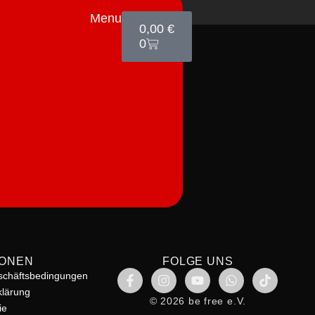
Menu
0,00
€
0
IONEN
FOLGE UNS
schäftsbedingungen
klärung
© 2026 be free e.V.
ie