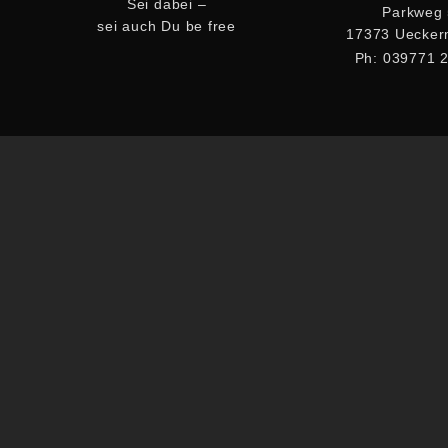
Sei dabei –
Parkweg
sei auch Du be free
17373 Uecke
Ph: 039771 