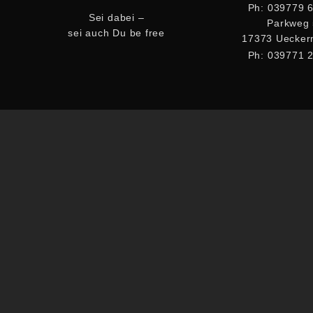
Ph: 039779 
Sei dabei –
Parkweg
sei auch Du be free
17373 Uecke
Ph: 039771 