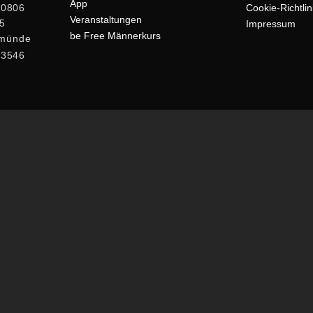
App
60806
Cookie-Richtlin
Veranstaltungen
 5
Impressum
be Free Männerkurs
rmünde
23546