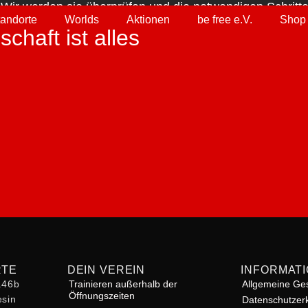
. Wir werden sie überprüfen und die notwendigen Schrit
tandorte
Worlds
Aktionen
be free e.V.
Shop
chaft ist alles
RTE
DEIN VEREIN
INFORMAT
r.46b
Trainieren außerhalb der
Allgemeine Ge
Öffnungszeiten
sin
Datenschutzer