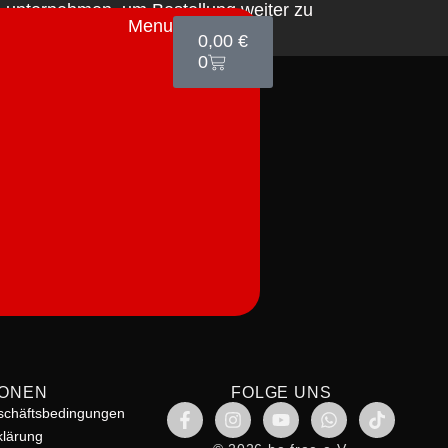
te unternehmen, um Bestellung weiter zu
Menu
0,00
€
0
IONEN
FOLGE UNS
schäftsbedingungen
klärung